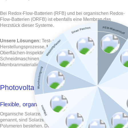
Bei Redox-Flow-Batterien (RFB) und bei organischen Redox-
Flow-Batterien (ORFB) ist ebenfalls eine Membran das
Herzstück dieser Systeme.
PEM-Wasserstoff
Smart Patches
Unsere Lösungen:
Test- und Pilotmaschinen für alle
Wirkstoffpflaster
Herstellungsprozesse,
Loop-Coater
, Maschinen zur inline
Oberflächen-Inspektion bei der Membranherstellung,
Schneidmaschinen für besonders dünne und poröse
Membranmaterialien,
Retrofits
und Maschinen-Upgrades.
Wundversorgung
Photovoltaik
Flexible, organische Solarmodule
Filtration
Organische Solarzellen, auch Organic Photovoltaics (OPV)
genannt, sind Solarzellen, die aus organischen Materialien wie
Polymeren bestehen. Die Produktion in einem Rolle-zu-Rolle-